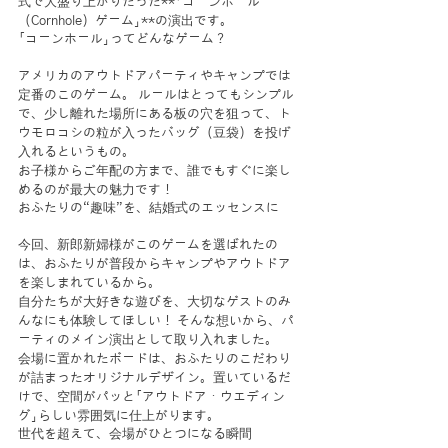
式で大盛り上がりだった**「コーンホール
（Cornhole）ゲーム」**の演出です。
「コーンホール」ってどんなゲーム？
アメリカのアウトドアパーティやキャンプでは
定番のこのゲーム。 ルールはとってもシンプル
で、少し離れた場所にある板の穴を狙って、ト
ウモロコシの粒が入ったバッグ（豆袋）を投げ
入れるというもの。
お子様からご年配の方まで、誰でもすぐに楽し
めるのが最大の魅力です！
おふたりの“趣味”を、結婚式のエッセンスに
今回、新郎新婦様がこのゲームを選ばれたの
は、おふたりが普段からキャンプやアウトドア
を楽しまれているから。
自分たちが大好きな遊びを、大切なゲストのみ
んなにも体験してほしい！ そんな想いから、パ
ーティのメイン演出として取り入れました。
会場に置かれたボードは、おふたりのこだわり
が詰まったオリジナルデザイン。置いているだ
けで、空間がパッと「アウトドア・ウエディン
グ」らしい雰囲気に仕上がります。
世代を超えて、会場がひとつになる瞬間