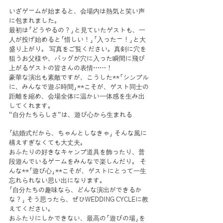
いざゲームが始まると、会場内は熱気と笑い声
に包まれました。
最初は「どうやるの？」と見ていたゲストも、一
人が投げ始めると「惜しい！」「入ったー！」と大
盛り上がり。 写真をご覧ください。真剣に穴を
狙うお父様や、バッグが穴に入った瞬間に飛び
上がるゲストの皆さんの表情……！
豪華な演出も素敵ですが、こうした**「シンプル
に、みんなで遊ぶ時間」**こそが、ゲスト同士の
距離を縮め、会場全体に温かい一体感を生み出
してくれます。
“自分たちらしさ”は、遊び心から生まれる
「結婚式だから、ちゃんとしなきゃ」 そんな風に
構えすぎなくても大丈夫。
おふたりの好きなキャンプ道具を飾ったり、普
段遊んでいるゲームをみんなで楽しんだり。 そ
んな**「遊び心」**こそが、ゲストにとって一生
忘れられない思い出になります。
「自分たちの趣味なら、どんな演出ができるか
な？」 そう思ったら、ぜひWEDDING CYCLEに教
えてください。
おふたりにしかできない、最高の「遊びの場」を