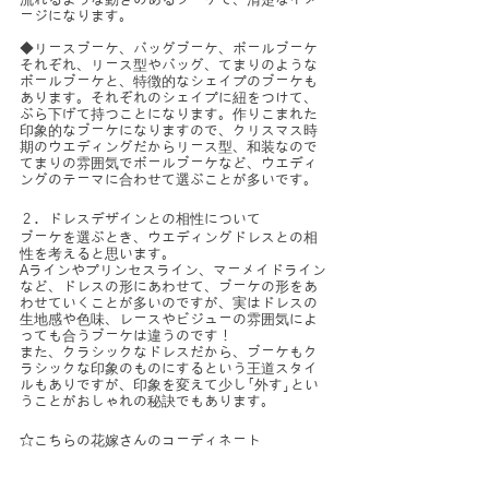
流れるような動きのあるブーケで、清楚なイメ
ージになります。
◆リースブーケ、バッグブーケ、ボールブーケ
それぞれ、リース型やバッグ、てまりのような
ボールブーケと、特徴的なシェイプのブーケも
あります。それぞれのシェイプに紐をつけて、
ぶら下げて持つことになります。作りこまれた
印象的なブーケになりますので、クリスマス時
期のウエディングだからリース型、和装なので
てまりの雰囲気でボールブーケなど、ウエディ
ングのテーマに合わせて選ぶことが多いです。
２．ドレスデザインとの相性について
ブーケを選ぶとき、ウエディングドレスとの相
性を考えると思います。
Aラインやプリンセスライン、マーメイドライン
など、ドレスの形にあわせて、ブーケの形をあ
わせていくことが多いのですが、実はドレスの
生地感や色味、レースやビジューの雰囲気によ
っても合うブーケは違うのです！
また、クラシックなドレスだから、ブーケもク
ラシックな印象のものにするという王道スタイ
ルもありですが、印象を変えて少し「外す」とい
うことがおしゃれの秘訣でもあります。
☆こちらの花嫁さんのコーディネート