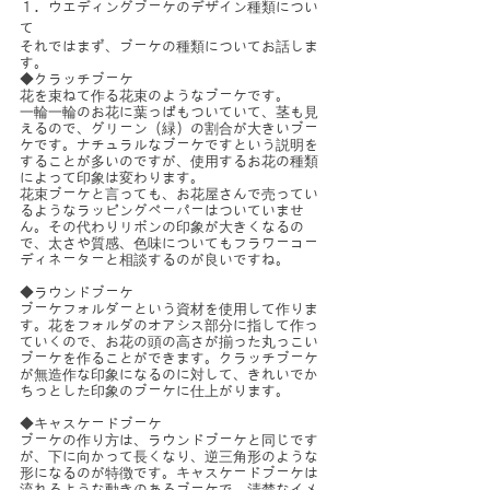
１．ウエディングブーケのデザイン種類につい
て
それではまず、ブーケの種類についてお話しま
す。
◆クラッチブーケ
花を束ねて作る花束のようなブーケです。
一輪一輪のお花に葉っぱもついていて、茎も見
えるので、グリーン（緑）の割合が大きいブー
ケです。ナチュラルなブーケですという説明を
することが多いのですが、使用するお花の種類
によって印象は変わります。
花束ブーケと言っても、お花屋さんで売ってい
るようなラッピングペーパーはついていませ
ん。その代わりリボンの印象が大きくなるの
で、太さや質感、色味についてもフラワーコー
ディネーターと相談するのが良いですね。
◆ラウンドブーケ
ブーケフォルダーという資材を使用して作りま
す。花をフォルダのオアシス部分に指して作っ
ていくので、お花の頭の高さが揃った丸っこい
ブーケを作ることができます。クラッチブーケ
が無造作な印象になるのに対して、きれいでか
ちっとした印象のブーケに仕上がります。
◆キャスケードブーケ
ブーケの作り方は、ラウンドブーケと同じです
が、下に向かって長くなり、逆三角形のような
形になるのが特徴です。キャスケードブーケは