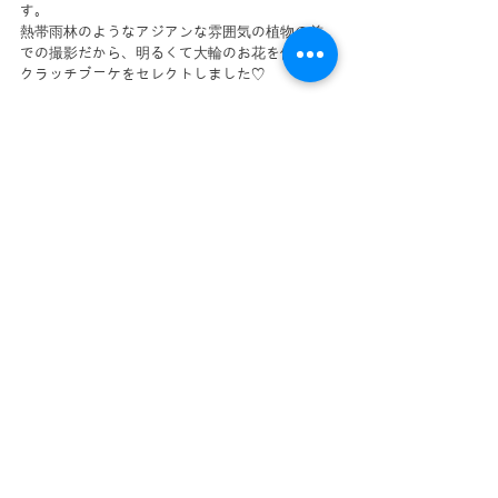
す。
熱帯雨林のようなアジアンな雰囲気の植物の前
での撮影だから、明るくて大輪のお花を使った
クラッチブーケをセレクトしました♡
「外す」度合は、バランスが大事なので、センス
が問われますね。
花嫁さん一人で考えるのはなかなか難しいの
で、全体をコーディネート・スタイリングして
くれる存在が必要です。
私たちは、ウエディングプランナーが全体を把
握し、細部にまでこだわったトータルコーディ
ネートを提案しています。
すべて表示
最新記事