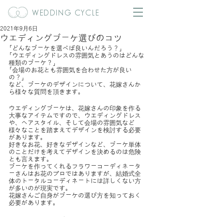
WEDDING CYCLE
2021年9月6日
ウエディングブーケ選びのコツ
「どんなブーケを選べば良いんだろう？」
「ウエディングドレスの雰囲気とあうのはどんな
種類のブーケ？」
「会場のお花とも雰囲気を合わせた方が良い
の？」
など、ブーケのデザインについて、花嫁さんか
ら様々な質問を頂きます。
ウエディングブーケは、花嫁さんの印象を作る
大事なアイテムですので、ウエディングドレス
や、ヘアスタイル、そして会場の雰囲気など
様々なことを踏まえてデザインを検討する必要
があります。
好きなお花、好きなデザインなど、ブーケ単体
のことだけを考えてデザインを決めるのは危険
とも言えます。
ブーケを作ってくれるフラワーコーディネータ
ーさんはお花のプロではありますが、結婚式全
体のトータルコーディネートには詳しくない方
が多いのが現実です。
花嫁さんご自身がブーケの選び方を知っておく
必要があります。