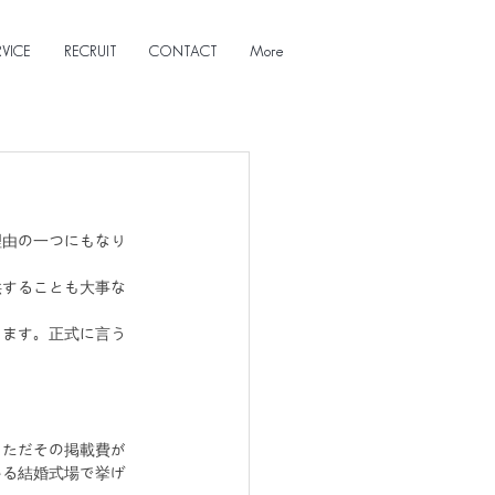
ICE
RECRUIT
CONTACT
More
理由の一つにもなり
供することも大事な
ります。正式に言う
。ただその掲載費が
いる結婚式場で挙げ