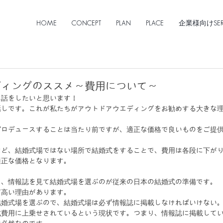
HOME
CONCEPT
PLAN
PLACE
企業様向けSERV
ディングのススメ～費用について～
お話をしたいと思います！
話しです。これが私たちがアウトドアウエディングをお勧めする大きな
プロデュースすることは当たり前ですが、適正な価格で良いものをご提
など、結婚式場ではない場所で結婚式をすることで、費用は各段に下が
適正な価格となります。
。
ら、情報誌を見て結婚式場を選ぶのが従来の日本の結婚式の準備です。
が高い理由があります。
結婚式場を選ぶので、結婚式場は必ず情報誌に掲載しなければいけない
式費用に上乗せされているという現状です。つまり、情報誌に掲載して